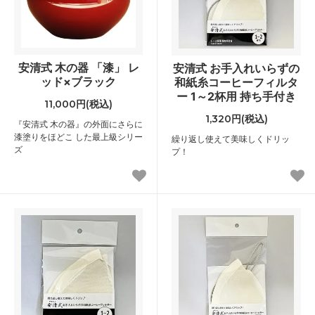
安清式 木の器 「漆」 レ
安清式 お手入れいらずの
ッド×ブラック
和紙糸コーヒーフィルタ
ー 1～2杯用 持ち手付き
11,000円(税込)
1,320円(税込)
『安清式 木の器』の外面にさらに
漆塗りをほどこ した最上級シリー
繰り返し使えて美味しくドリッ
ズ
プ！