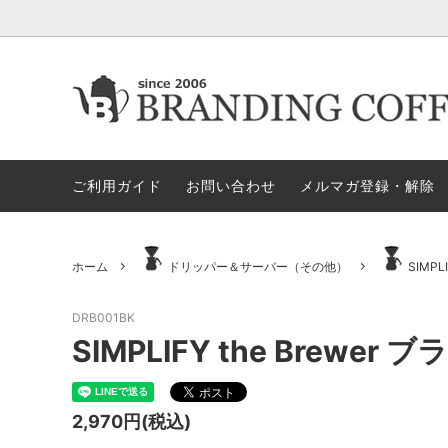
★今月の期間限定セール
★今月の期間限定セール
代金引換決済不可地域一覧（佐川急便）
★ヤス
ロース
ロ
すめア
ご利用ガイド
お問い合わせ
メルマガ登録・解除
電動ミル
ペ
セット商品
ハリオ
GLOCAL STANDARD PRODUCTS
GSPN
モカ＝マキネッタ
保
ホーム
ドリッパー＆サーバー（その他）
SIMPL
KONO/コーノ
ESPRO
ドリッパー＆サーバー（その他）
マ
DRB001BK
SIMPLIFY the Brewer 
ペーパーホルダー
ド
タ）
2,970円(税込)
ドリッパー＆サーバー（HARIO ハ
ミ