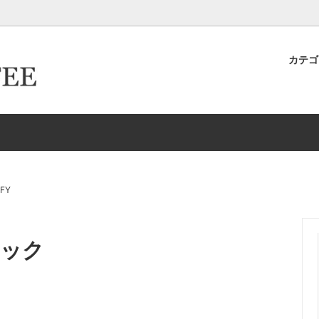
カテ
キヨ店長が作った＆発掘したおす
ター倶楽部
ロースター倶楽部カード取得ロ
卸取引について
ースター
生豆
イテムたち
ーパーフィルター
ドリップケトル・ポット
新商品
HARIO/ハリオ
EW
Melitta/メリタ
存
ドリッパー＆サーバー（K
IFY
グ-カップ＆ソーサー
タンブラー
ブラック
リッパー＆サーバー（Kalita カリ
エスプレッソ
ルク・シュガー
コーヒーアクセサリー