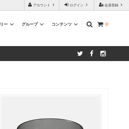
アカウント
ログイン
会員登録
ゴリー
グループ
コンテンツ
0
ースター
amadana
手動ミル
アイスコーヒー
Kalita/カリタ
安清式
ONO）
ドリッパー＆サーバー（安清式）
コースター・トレー・スプーン・皿
紅茶関連
一体型抽出器