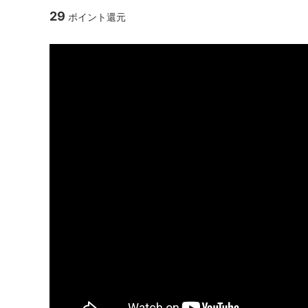
リオ）
29
ポイント還元
フレンチプレス
ネ
アウトドア
パ
スケール・サーモメーター・温度計
コ
抹茶アイテム