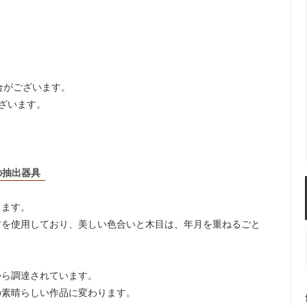
ルドリップ
ドリッパースタンド
ーコレーター
サイフォン
合がございます。
ざいます。
ーヒー・エスプレッソメーカー
イブリック
の抽出器具
します。
材を使用しており、美しい色合いと木目は、年月を重ねるごと
から調達されています。
の素晴らしい作品に変わります。