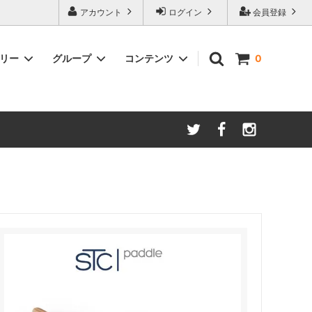
アカウント
ログイン
会員登録
ゴリー
グループ
コンテンツ
0
ースター
amadana
手動ミル
アイスコーヒー
Kalita/カリタ
安清式
ONO）
ドリッパー＆サーバー（安清式）
コースター・トレー・スプーン・皿
紅茶関連
一体型抽出器