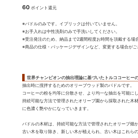
リオ）
60
ポイント還元
フレンチプレス
ネ
※パドルのみです。イブリックは付いていません。
※お手入れは中性洗剤のみで手洗いしてください。
アウトドア
パ
※受注発注のため、納品まで2週間程度お時間を頂戴する場
※商品の仕様・パッケージデザインなど、変更する場合がご
スケール・サーモメーター・温度計
コ
抹茶アイテム
世界チャンピオンの抽出理論に基づいたトルココーヒー
抽出時に撹拌するためのオリーブウッド製のパドルです。
コーヒーの粉を均等に分散させ、より均一な抽出を可能に
持続可能な方法で管理されたオリーブ園から採取された木
に色濃く艶やかになっていきます。
パドルの木材は、持続可能な方法で管理されたオリーブ畑
古い木を取り除き、新しい木が植えられ、古い木はこれら