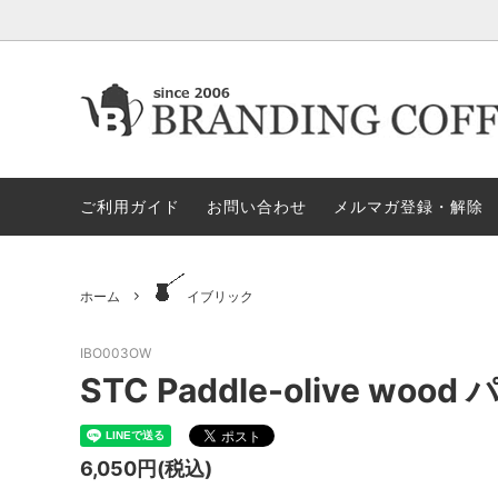
★今月の期間限定セール
★今月の期間限定セール
代金引換決済不可地域一覧（佐川急便）
★ヤス
ロース
ロ
すめア
ご利用ガイド
お問い合わせ
メルマガ登録・解除
電動ミル
ペ
セット商品
ハリオ
GLOCAL STANDARD PRODUCTS
GSPN
モカ＝マキネッタ
保
ホーム
イブリック
KONO/コーノ
ESPRO
ドリッパー＆サーバー（その他）
マ
IBO003OW
STC Paddle-olive w
ペーパーホルダー
ド
タ）
6,050円(税込)
ドリッパー＆サーバー（HARIO ハ
ミ