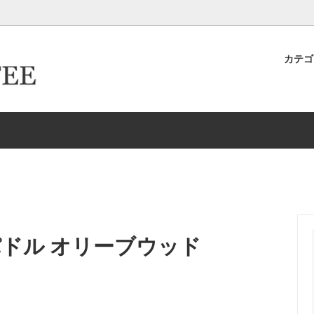
カテ
キヨ店長が作った＆発掘したおす
ター倶楽部
ロースター倶楽部カード取得ロ
卸取引について
ースター
生豆
イテムたち
ーパーフィルター
ドリップケトル・ポット
新商品
HARIO/ハリオ
EW
Melitta/メリタ
存
ドリッパー＆サーバー（K
グ-カップ＆ソーサー
タンブラー
ood パドル オリーブウッド
リッパー＆サーバー（Kalita カリ
エスプレッソ
ルク・シュガー
コーヒーアクセサリー