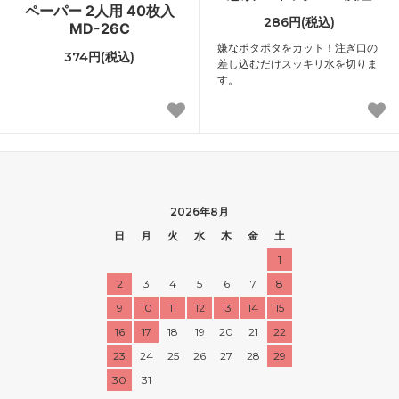
ペーパー 2人用 40枚入
286円(税込)
MD-26C
嫌なポタポタをカット！注ぎ口の
374円(税込)
差し込むだけスッキリ水を切りま
す。
2026年8月
日
月
火
水
木
金
土
1
2
3
4
5
6
7
8
9
10
11
12
13
14
15
16
17
18
19
20
21
22
23
24
25
26
27
28
29
30
31