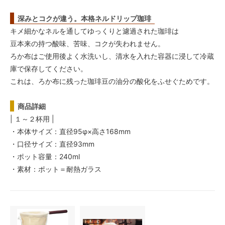
深みとコクが違う。本格ネルドリップ珈琲
キメ細かなネルを通してゆっくりと濾過された珈琲は
豆本来の持つ酸味、苦味、コクが失われません。
ろか布はご使用後よく水洗いし、清水を入れた容器に浸して冷蔵
庫で保存してください。
これは、ろか布に残った珈琲豆の油分の酸化をふせぐためです。
商品詳細
| １～２杯用 |
・本体サイズ：直径95φ×高さ168mm
・口径サイズ：直径93mm
・ポット容量：240ml
・素材：ポット＝耐熱ガラス