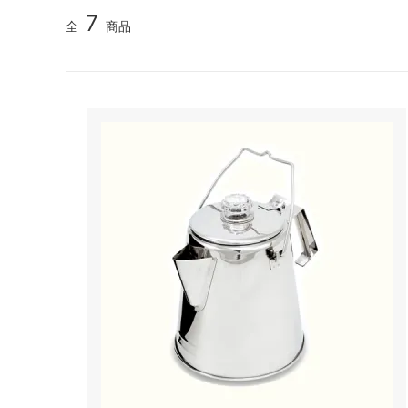
リオ）
7
全
商品
フレンチプレス
ネ
アウトドア
パ
スケール・サーモメーター・温度計
コ
抹茶アイテム