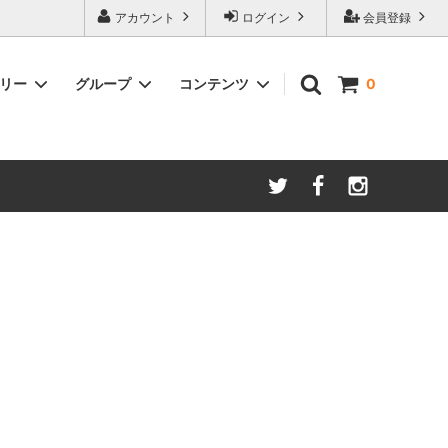
アカウント
ログイン
会員登録
ゴリー
グループ
コンテンツ
0
ースター
amadana
手動ミル
アイスコーヒー
Kalita/カリタ
安清式
ONO）
ドリッパー＆サーバー（安清式）
コースター・トレー・スプーン・皿
紅茶関連
一体型抽出器