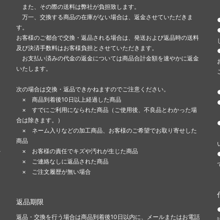
また、その際の送料は弊社が負担致します。
万一、交換する商品の在庫がない場合は、返金させていただきま
す。
お客様のご都合で交換・返品される場合は、発送および返品時の送料
及び決済手数料はお客様負担とさせていただきます。
お支払い済みの代金の返金については商品合計金額を速やかに返金
いたします。
次の場合は交換・返品できかねますのでご注意ください。
× 商品到着後10日以上経過した商品
× すでにご利用になられた商品（ご使用後、不良品とわかった場
合は除きます。）
ま
× ネーム入りなどの加工商品、お客様のご希望でお取り寄せした
商品
-
× お客様の責任でキズや汚れが生じた商品
× ご連絡なしに返品された商品
× ご注文履歴が無い場合
返品期限
返品・交換を行う場合は商品到着後10日以内に、メールまたはお電話