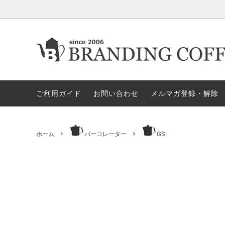
★今月の期間限定セール
★今月の期間限定セール
代金引換決済不可地域一覧（佐川急便）
★ヤス
ロース
ロ
すめア
ご利用ガイド
お問い合わせ
メルマガ登録・解除
電動ミル
ペ
セット商品
ハリオ
GLOCAL STANDARD PRODUCTS
GSPN
モカ＝マキネッタ
保
ホーム
パーコレーター
GSI
KONO/コーノ
ESPRO
ドリッパー＆サーバー（その他）
マ
ペーパーホルダー
ド
タ）
ドリッパー＆サーバー（HARIO ハ
ミ