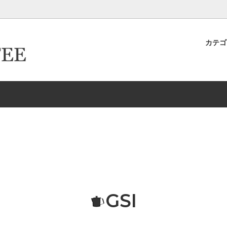
カテ
キヨ店長が作った＆発掘したおす
ター倶楽部
ロースター倶楽部カード取得ロ
卸取引について
ースター
生豆
イテムたち
ーパーフィルター
ドリップケトル・ポット
新商品
HARIO/ハリオ
EW
Melitta/メリタ
存
ドリッパー＆サーバー（K
グ-カップ＆ソーサー
タンブラー
リッパー＆サーバー（Kalita カリ
エスプレッソ
GSI
ルク・シュガー
コーヒーアクセサリー