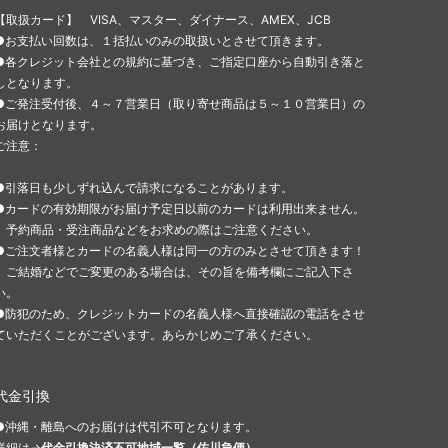
【取扱カード】 VISA、マスター、ダイナース、AMEX、JCB
●お支払い回数は、１括払いのみの取扱いとさせて頂きます。
●各クレジット会社との規約に基づき、ご指定口座から自動引き落と
しとなります。
●ご発注受付後、４～７営業日（取り寄せ商品は５～１０営業日）の
お届けとなります。
ご注意：
●引落日も少しずれ込んで請求になることがあります。
●カードの有効期限がお届け予定日以前のカードは利用出来ません。
予約商品・受注商品などをお求めの際はご注意ください。
●ご注文者様とカードの名義人様は同一の方のみとさせて頂きます！
ご結婚などでご変更のある場合は、その旨を備考欄にご記入下さ
い。
●防犯のため、クレジットカードの名義人様へ直接確認の電話をさせ
ていただくことがございます。あらかじめご了承ください。
代金引換
●沖縄・離島へのお届けは代引不可となります。
詳細は→
代金引換決済不可地域一覧（佐川急便）