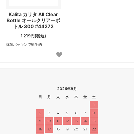
Kalita カリタ All Clear
Bottle オールクリアーボ
トル 300 #44272
1,219円(税込)
抗菌パッキンで衛生的
2026年8月
日
月
火
水
木
金
土
1
2
3
4
5
6
7
8
9
10
11
12
13
14
15
16
17
18
19
20
21
22