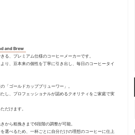
ルドリップ
ドリッパースタンド
ーコレーター
サイフォン
ーヒー・エスプレッソメーカー
イブリック
 and Brew
できる、プレミアム仕様のコーヒーメーカーです。
により、豆本来の個性を丁寧に引き出し、毎日のコーヒータイ
定の「ゴールドカップブリューワー」。
満たし、プロフェッショナルが認めるクオリティをご家庭で実
いただけます。
きから粗挽きまで6段階の調整が可能。
合を選べるため、一杯ごとに自分だけの理想のコーヒーに仕上