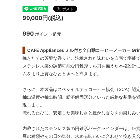
リオ）
フレンチプレス
ネ
99,000円(税込)
アウトドア
パ
990
ポイント還元
スケール・サーモメーター・温度計
コ
CAFE Appliances ミル付き全自動コーヒーメーカー Grind
挽きたての芳醇な香りと、洗練された味わいを自宅で堪能
抹茶アイテム
ステンレス製の調節可能な円錐形ミル刃を備えた本格設計
ムをより上質なひとときへと導きます。
さらに、本製品はスペシャルティコーヒー協会（SCA）認
抽出温度や抽出時間、総溶解固形分といった厳格な基準を
現します。
淹れるたびに、安定した美味しさと豊かな香りをお楽しみ
内蔵されたステンレス製の円錐形バーグラインダーは、細挽
豆の種類やその日の気分、求める味わいに合わせて挽き具