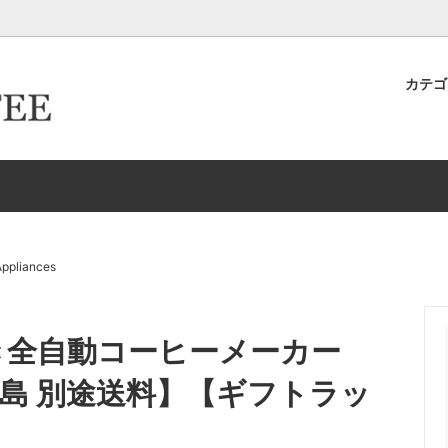
カテ
キヨ店長が作った＆発掘したおす
ター倶楽部
ロースター倶楽部カード取得ロ
卸取引について
ースター
生豆
イテムたち
ーパーフィルター
ドリップケトル・ポット
新商品
HARIO/ハリオ
EW
Melitta/メリタ
存
ドリッパー＆サーバー（K
ppliances
グ-カップ＆ソーサー
タンブラー
ミル付き全自動コーヒーメーカー
リッパー＆サーバー（Kalita カリ
エスプレッソ
縄・離島 別途送料】【ギフトラッ
ルク・シュガー
コーヒーアクセサリー