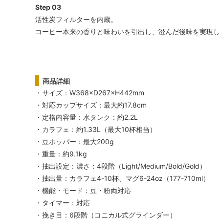
Step 03
活性炭フィルターを内蔵。
コーヒー本来の香りと味わいを引出し、澄んだ後味を実現
商品詳細
・サイズ：W368×D267×H442mm
・対応カップサイズ：最大約17.8cm
・定格内容量：水タンク：約2.2L
・カラフェ：約1.33L（最大10杯相当）
・豆ホッパー：最大200g
・重量：約9.1kg
・抽出設定：濃さ：4段階（Light/Medium/Bold/Gold）
・抽出量：カラフェ4-10杯、マグ6-24oz（177-710ml）
・機能・モード：豆・粉両対応
・タイマー：対応
・挽き目：6段階（コニカル式グラインダー）