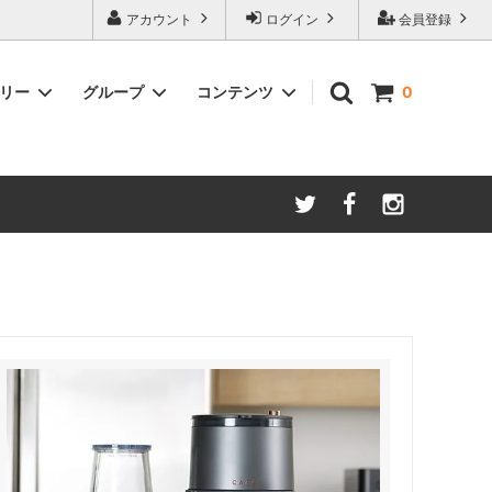
アカウント
ログイン
会員登録
ゴリー
グループ
コンテンツ
0
ースター
amadana
手動ミル
アイスコーヒー
Kalita/カリタ
安清式
ONO）
ドリッパー＆サーバー（安清式）
コースター・トレー・スプーン・皿
紅茶関連
一体型抽出器