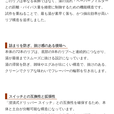
このリブは単なる装飾ではなく、湯の流れ・ペーパーフィルター
との距離・バイパス量を緻密に制御するための機能構造です。
試作を重ねることで、最も湯が素早く落ち、かつ抽出効率が高い
リブ構造を追求しました。
詰まりを防ぎ、抜け感のある後味へ
本体の72本のリブは、底部の9本のリブへと連続的につながり、
湯が最後までスムーズに抜ける設計になっています。
湯の滞留を防ぎ、雑味やエグみが出にくい構造で、抜けのある、
クリーンでクリアな味わいでフレーバーの輪郭を引き出します。
スイッチとの互換性と拡張性
「浸漬式ドリッパー スイッチ」との互換性を確保するため、本
体と土台が分離可能な構造になっています。