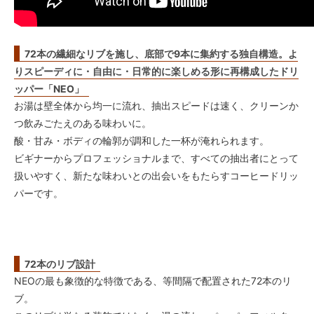
72本の繊細なリブを施し、底部で9本に集約する独自構造。よ
りスピーディに・自由に・日常的に楽しめる形に再構成したドリ
ッパー「NEO」
お湯は壁全体から均一に流れ、抽出スピードは速く、クリーンか
つ飲みごたえのある味わいに。
酸・甘み・ボディの輪郭が調和した一杯が淹れられます。
ビギナーからプロフェッショナルまで、すべての抽出者にとって
扱いやすく、新たな味わいとの出会いをもたらすコーヒードリッ
パーです。
72本のリブ設計
NEOの最も象徴的な特徴である、等間隔で配置された72本のリ
ブ。