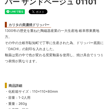
パー サンドベージュ 01101
カリタの美濃焼ドリッパー
1300年の歴史を重ねた陶磁器産業の一大生産地 岐阜県東農地
方。
その中の土岐市駄知町で丁寧に生産された為、ドリッパー底面に
「DACHI」の刻印を入れました。
釉薬は窯の中で色が変わる窯変釉薬を使用し、焼け具合で１つ１
つ表情が異なります。
商品詳細
・化粧箱サイズ：110×110×80mm
・容量：1-2人用
・重量：260g