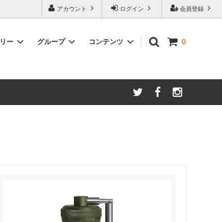
アカウント
ログイン
会員登録
ゴリー
グループ
コンテンツ
0
ースター
amadana
手動ミル
アイスコーヒー
Kalita/カリタ
安清式
ONO）
ドリッパー＆サーバー（安清式）
コースター・トレー・スプーン・皿
紅茶関連
一体型抽出器