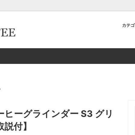
カテ
キヨ店長が作った＆発掘したおす
ター倶楽部
ロースター倶楽部カード取得ロ
卸取引について
ースター
生豆
イテムたち
ーパーフィルター
ドリップケトル・ポット
新商品
HARIO/ハリオ
EW
Melitta/メリタ
存
ドリッパー＆サーバー（K
ち
グ-カップ＆ソーサー
タンブラー
リッパー＆サーバー（Kalita カリ
エスプレッソ
コーヒーグラインダー S3 グリ
取説付】
ルク・シュガー
コーヒーアクセサリー