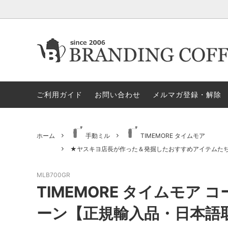
★今月の期間限定セール
★今月の期間限定セール
代金引換決済不可地域一覧（佐川急便）
★ヤス
ロース
ロ
すめア
ご利用ガイド
お問い合わせ
メルマガ登録・解除
電動ミル
ペ
セット商品
ハリオ
GLOCAL STANDARD PRODUCTS
GSPN
モカ＝マキネッタ
保
ホーム
手動ミル
TIMEMORE タイムモア
★ヤスキヨ店長が作った＆発掘したおすすめアイテムた
KONO/コーノ
ESPRO
ドリッパー＆サーバー（その他）
マ
MLB700GR
ペーパーホルダー
ド
TIMEMORE タイムモア 
タ）
ーン【正規輸入品・日本語
ドリッパー＆サーバー（HARIO ハ
ミ