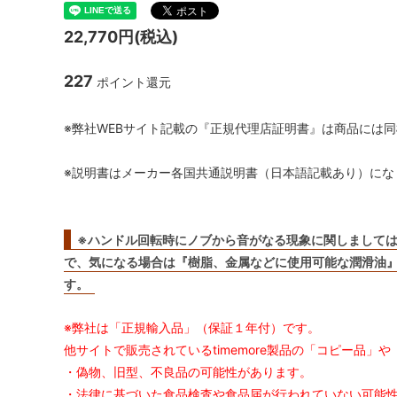
リオ）
22,770円(税込)
フレンチプレス
ネ
227
ポイント還元
アウトドア
パ
※弊社WEBサイト記載の『正規代理店証明書』は商品には
スケール・サーモメーター・温度計
コ
抹茶アイテム
※説明書はメーカー各国共通説明書（日本語記載あり）にな
※ハンドル回転時にノブから音がなる現象に関しまして
で、気になる場合は『樹脂、金属などに使用可能な潤滑油
す。
※弊社は「正規輸入品」（保証１年付）です。
他サイトで販売されているtimemore製品の「コピー品」
・偽物、旧型、不良品の可能性があります。
・法律に基づいた食品検査や食品届が行われていない可能