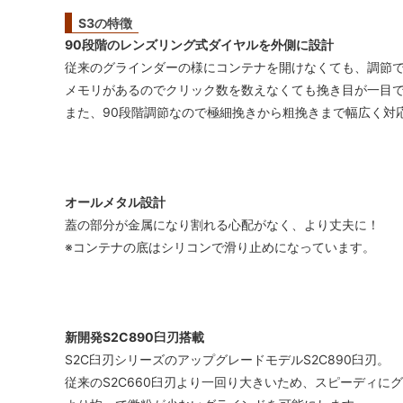
S3の特徴
90段階のレンズリング式ダイヤルを外側に設計
従来のグラインダーの様にコンテナを開けなくても、調節
メモリがあるのでクリック数を数えなくても挽き目が一目
また、90段階調節なので極細挽きから粗挽きまで幅広く対
オールメタル設計
蓋の部分が金属になり割れる心配がなく、より丈夫に！
※コンテナの底はシリコンで滑り止めになっています。
新開発S2C890臼刃搭載
S2C臼刃シリーズのアップグレードモデルS2C890臼刃。
従来のS2C660臼刃より一回り大きいため、スピーディに