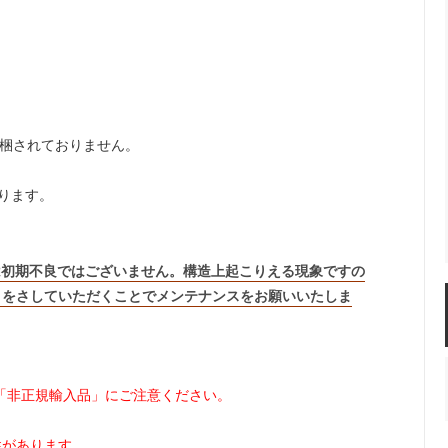
ルドリップ
ドリッパースタンド
ーコレーター
サイフォン
同梱されておりません。
ーヒー・エスプレッソメーカー
イブリック
ります。
は初期不良ではございません。構造上起こりえる現象ですの
』をさしていただくことでメンテナンスをお願いいたしま
や「非正規輸入品」にご注意ください。
性があります。