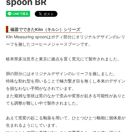
spoon BR
磁器でできたKiln（キルン）シリーズ
Kiln Measuring spoonはボディ部分にオリジナルデザインのレリ
ーフを施したコーヒーメジャースプーンです。
岐阜県多治見市と東京に拠点を置く窯元にて製作されました。
胴の部分にはオリジナルデザインのレリーフを施しました。
特殊な割れ型を用いることで極力繋ぎ目を無くし本来のデザイン
を損なわない手間がなされています。
また複雑な形状は窯のなかで歪みや変形が起きる可能性がありと
ても調整が難しい中で製作されました。
あえて窯変の起こる釉薬を用いて、ひとつひとつ釉相に個体差が
生まれるようにしています。