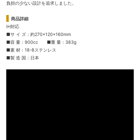
負担の少ない設計を追求しました。
商品詳細
IH対応
■サ イ ズ：約270×120×160mm
■容 量：900cc ■重 量：383g
■素 材：18-8ステンレス
■製 造 国：日本