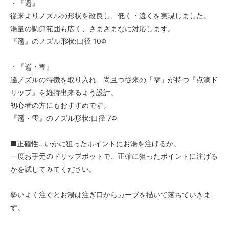
・『遥』
従来よりノズルの形状を改良し、低く・遠くを実現しました。
湯量の調節範囲も広く、さまざまなに対応します。
『遥』のノズル形状:口径 10Φ
・『遥・雫』
遙ノズルの特徴を取り入れ、尚且つ従来の「雫」が持つ『点滴ド
リップ』を維持出来るよう設計。
初心者の方にもおすすめです。
『遥・雫』のノズル形状:口径 7Φ
■正確性…いかに狙ったポイントにお湯を注げるか。
一度お手元のドリップポットで、正確に狙ったポイントに注げる
かを試してみてください。
勢いよく注ぐとお湯は注ぎ口からカーブを描いて落ちていきま
す。