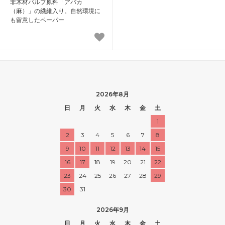
非木材パルプ原料「アバカ
（麻）」の繊維入り。自然環境に
も留意したペーパー
2026年8月
日
月
火
水
木
金
土
1
2
3
4
5
6
7
8
9
10
11
12
13
14
15
16
17
18
19
20
21
22
23
24
25
26
27
28
29
30
31
2026年9月
日
月
火
水
木
金
土