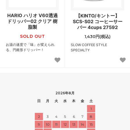
HARIO ハリオ V60透過
【KINTO/キントー】
ドリッパー02 クリア 樹
SCS-S02 コーヒーサー
脂製
バー 4cups 27592
SOLD OUT
1,430円(税込)
お湯の速度で「味」が変えられ
SLOW COFFEE STYLE
る、円錐形ドリッパー！
SPECIALTY
2026年8月
日
月
火
水
木
金
土
1
2
3
4
5
6
7
8
9
10
11
12
13
14
15