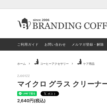
★今月の期間限定セール
★今月の期間限定セール
代金引換決済不可地域一覧（佐川急便）
★ヤス
ロース
ロ
すめア
ご利用ガイド
お問い合わせ
メルマガ登録・解除
電動ミル
ペ
セット商品
ハリオ
GLOCAL STANDARD PRODUCTS
GSPN
モカ＝マキネッタ
保
ホーム
コーヒーアクセサリー
ケア用品
KONO/コーノ
ESPRO
ドリッパー＆サーバー（その他）
マ
ZJ001ZZ
マイクロ グラス クリーナ
ペーパーホルダー
ド
タ）
2,640円(税込)
ドリッパー＆サーバー（HARIO ハ
ミ