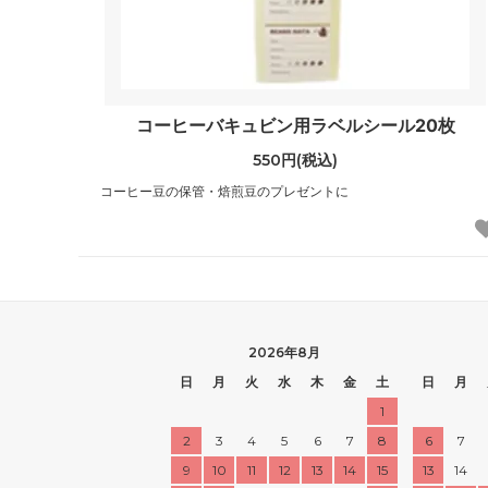
コーヒーバキュビン用ラベルシール20枚
550円(税込)
コーヒー豆の保管・焙煎豆のプレゼントに
2026年8月
日
月
火
水
木
金
土
日
月
1
2
3
4
5
6
7
8
6
7
9
10
11
12
13
14
15
13
14