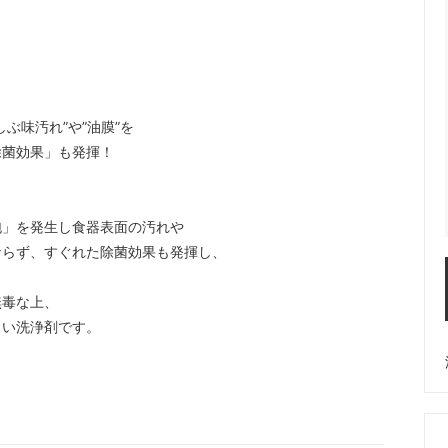
ルドリップ
ドリッパースタンド
ーコレーター
サイフォン
ぶ味汚れ”や”油膜”を
除菌効果」も発揮！
ーヒー・エスプレッソメーカー
イブリック
泡」を発生し食器表面の汚れや
ならず、すぐれた除菌効果も発揮し、
無毒な上、
しい洗浄剤です。