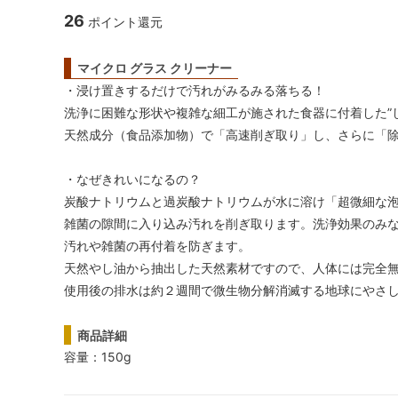
リオ）
26
ポイント還元
フレンチプレス
ネ
マイクロ グラス クリーナー
・浸け置きするだけで汚れがみるみる落ちる！
アウトドア
パ
洗浄に困難な形状や複雑な細工が施された食器に付着した”し
天然成分（食品添加物）で「高速削ぎ取り」し、さらに「
スケール・サーモメーター・温度計
コ
抹茶アイテム
・なぜきれいになるの？
炭酸ナトリウムと過炭酸ナトリウムが水に溶け「超微細な
雑菌の隙間に入り込み汚れを削ぎ取ります。洗浄効果のみ
汚れや雑菌の再付着を防ぎます。
天然やし油から抽出した天然素材ですので、人体には完全
使用後の排水は約２週間で微生物分解消滅する地球にやさ
商品詳細
容量：150g