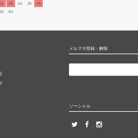
22
23
24
25
26
29
30
メルマガ登録・解除
る
せ
ソーシャル