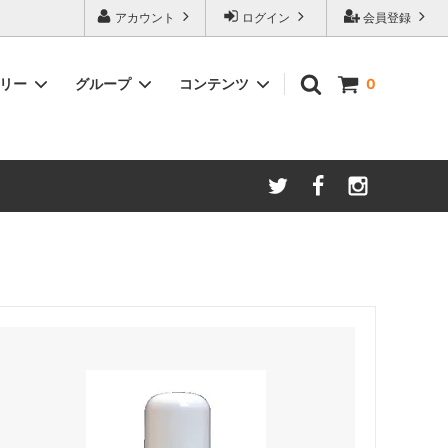
アカウント
ログイン
会員登録
ゴリー
グループ
コンテンツ
0
ースター
amadana
手動ミル
アイスコーヒー
Kalita/カリタ
安清式
ONO）
ドリッパー＆サーバー（安清式）
コースター・トレー・スプーン・皿
紅茶関連
一体型抽出器