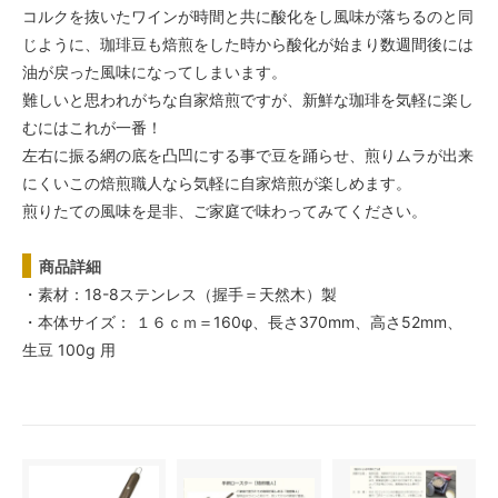
コルクを抜いたワインが時間と共に酸化をし風味が落ちるのと同
じように、珈琲豆も焙煎をした時から酸化が始まり数週間後には
油が戻った風味になってしまいます。
難しいと思われがちな自家焙煎ですが、新鮮な珈琲を気軽に楽し
むにはこれが一番！
左右に振る網の底を凸凹にする事で豆を踊らせ、煎りムラが出来
にくいこの焙煎職人なら気軽に自家焙煎が楽しめます。
煎りたての風味を是非、ご家庭で味わってみてください。
商品詳細
・素材：18-8ステンレス（握手＝天然木）製
・本体サイズ： １６ｃｍ＝160φ、長さ370mm、高さ52mm、
生豆 100g 用