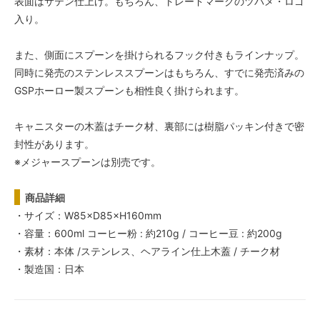
表面はサテン仕上げ。もちろん、トレードマークのツバメ・ロゴ
入り。
また、側面にスプーンを掛けられるフック付きもラインナップ。
同時に発売のステンレススプーンはもちろん、すでに発売済みの
GSPホーロー製スプーンも相性良く掛けられます。
キャニスターの木蓋はチーク材、裏部には樹脂パッキン付きで密
封性があります。
※メジャースプーンは別売です。
商品詳細
・サイズ：W85×D85×H160mm
・容量：600ml コーヒー粉 : 約210g / コーヒー豆 : 約200g
・素材：本体 /ステンレス、ヘアライン仕上木蓋 / チーク材
・製造国：日本