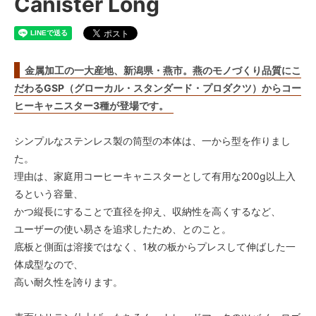
Canister Long
金属加工の一大産地、新潟県・燕市。燕のモノづくり品質にこ
だわるGSP（グローカル・スタンダード・プロダクツ）からコー
ヒーキャニスター3種が登場です。
シンプルなステンレス製の筒型の本体は、一から型を作りまし
た。
理由は、家庭用コーヒーキャニスターとして有用な200g以上入
るという容量、
かつ縦長にすることで直径を抑え、収納性を高くするなど、
ユーザーの使い易さを追求したため、とのこと。
底板と側面は溶接ではなく、1枚の板からプレスして伸ばした一
体成型なので、
高い耐久性を誇ります。