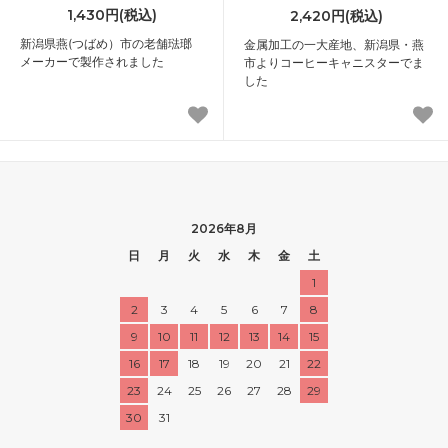
1,430円(税込)
2,420円(税込)
新潟県燕(つばめ）市の老舗琺瑯
金属加工の一大産地、新潟県・燕
メーカーで製作されました
市よりコーヒーキャニスターでま
した
2026年8月
日
月
火
水
木
金
土
1
2
3
4
5
6
7
8
9
10
11
12
13
14
15
16
17
18
19
20
21
22
23
24
25
26
27
28
29
30
31