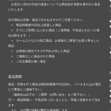
お支払い済みの代金の返金については商品合計金額を速やかに返金
いたします。
次の場合は交換・返品できかねますのでご注意ください。
× 商品到着後10日以上経過した商品
× すでにご利用になられた商品（ご使用後、不良品とわかった場
合は除きます。）
ま
× ネーム入りなどの加工商品、お客様のご希望でお取り寄せした
商品
-
× お客様の責任でキズや汚れが生じた商品
× ご連絡なしに返品された商品
× ご注文履歴が無い場合
返品期限
返品・交換を行う場合は商品到着後10日以内に、メールまたはお電話
にて事前にご連絡下さい。
（連絡先は以下の「ご質問・お問い合せ」をご覧下さい。）
-
万一、商品間違い・不良品等ございましたら、早急に交換させて頂き
ます。
また、その際の送料は弊社が負担致します。