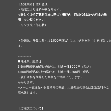
【配送業者】佐川急便
・地域により送料が異なります。
→
詳しくは特定商取引法に基づく表記内「商品代金以外の料金の説
明」をご覧ください
（リンク先下部記載）
・沖縄県、離島以外へは5,500円(税込)以上で送料無料でお届け致し
す。
--------------------------------------------------------------
---------
■沖縄県、離島は
5,500円(税込)未満の場合は、別途一律3000円（税込）
5,500円(税込)以上の場合は、別途一律2200円（税込）
（後日送料を加算した金額をご連絡いたします）
かかります。
※メーカー直送品やお見積りの商品、大量発注の場合は別途送料をご
請求致します。
--------------------------------------------------------------
---------
【ご注文について】