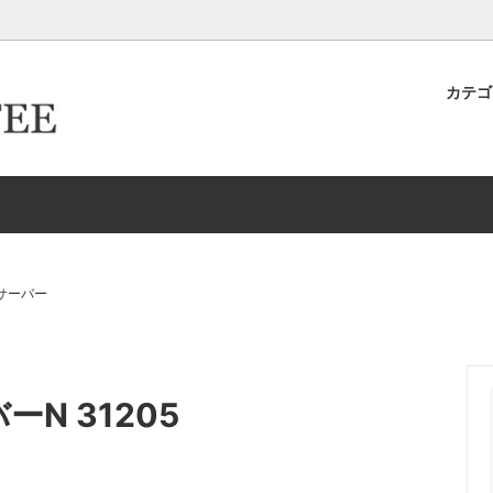
カテ
キヨ店長が作った＆発掘したおす
ター倶楽部
ロースター倶楽部カード取得ロ
卸取引について
ースター
生豆
イテムたち
ーパーフィルター
ドリップケトル・ポット
新商品
HARIO/ハリオ
EW
Melitta/メリタ
存
ドリッパー＆サーバー（K
サーバー
グ-カップ＆ソーサー
タンブラー
リッパー＆サーバー（Kalita カリ
エスプレッソ
バーN 31205
ルク・シュガー
コーヒーアクセサリー