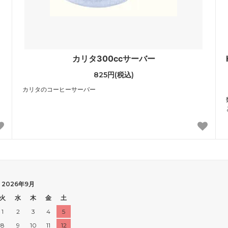
イ
カリタ300ccサーバー
825円(税込)
カリタのコーヒーサーバー
2026年9月
火
水
木
金
土
1
2
3
4
5
8
9
10
11
12