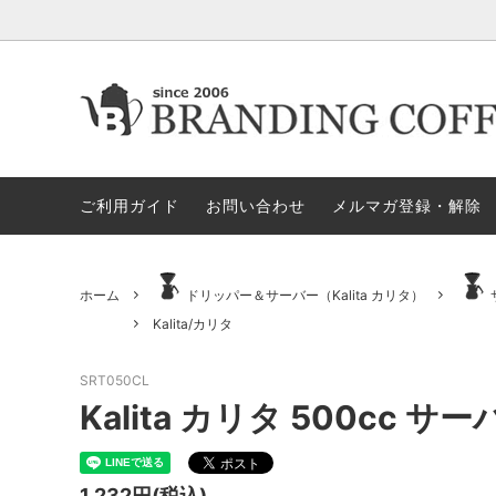
★今月の期間限定セール
★今月の期間限定セール
代金引換決済不可地域一覧（佐川急便）
★ヤス
ロース
ロ
すめア
ご利用ガイド
お問い合わせ
メルマガ登録・解除
電動ミル
ペ
セット商品
ハリオ
GLOCAL STANDARD PRODUCTS
GSPN
モカ＝マキネッタ
保
ホーム
ドリッパー＆サーバー（Kalita カリタ）
Kalita/カリタ
KONO/コーノ
ESPRO
ドリッパー＆サーバー（その他）
マ
SRT050CL
ペーパーホルダー
ド
Kalita カリタ 500cc サー
タ）
ドリッパー＆サーバー（HARIO ハ
ミ
1,232円(税込)