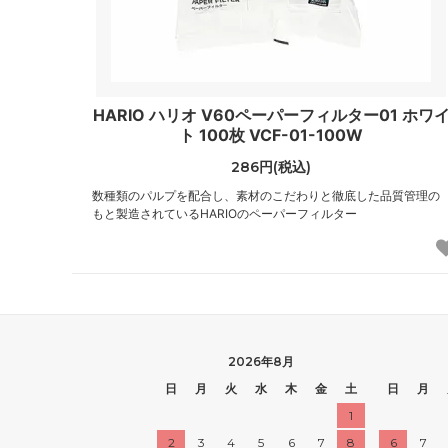
HARIO ハリオ V60ペーパーフィルター01 ホワ
ト 100枚 VCF-01-100W
286円(税込)
数種類のパルプを配合し、素材のこだわりと徹底した品質管理の
もと製造されているHARIOのペーパーフィルター
2026年8月
日
月
火
水
木
金
土
日
月
1
2
3
4
5
6
7
8
6
7