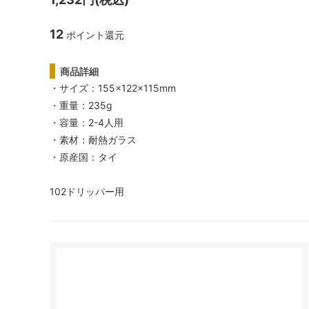
リオ）
12
ポイント還元
フレンチプレス
ネ
商品詳細
アウトドア
パ
・サイズ：155×122×115mm
・重量：235g
スケール・サーモメーター・温度計
コ
・容量：2-4人用
抹茶アイテム
・素材：耐熱ガラス
・原産国：タイ
102ドリッパー用