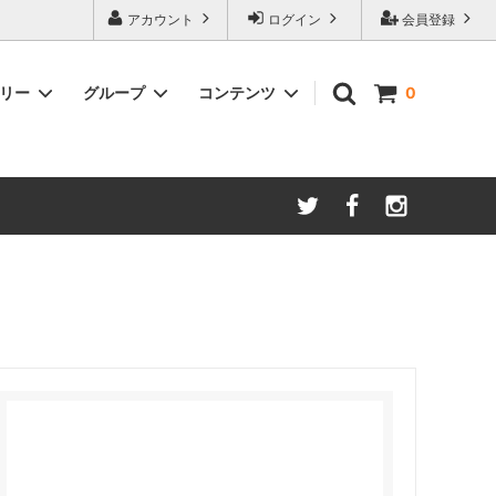
アカウント
ログイン
会員登録
ゴリー
グループ
コンテンツ
0
ースター
amadana
手動ミル
アイスコーヒー
Kalita/カリタ
安清式
ONO）
ドリッパー＆サーバー（安清式）
コースター・トレー・スプーン・皿
紅茶関連
一体型抽出器