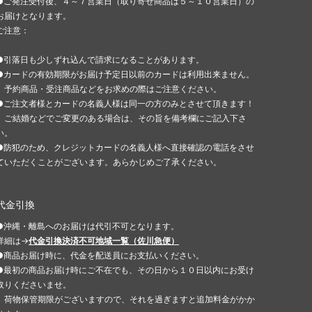
●ご発注受付後、４～７営業日（取り寄せ商品は５～１０営業日）の
お届けとなります。
ご注意：
●引落日も少しずれ込んで請求になることがあります。
●カードの有効期限がお届け予定日以前のカードは利用出来ません。
予約商品・受注商品などをお求めの際はご注意ください。
●ご注文者様とカードの名義人様は同一の方のみとさせて頂きます！
ご結婚などでご変更のある場合は、その旨を備考欄にご記入下さ
い。
●防犯のため、クレジットカードの名義人様へ直接確認の電話をさせ
ていただくことがございます。あらかじめご了承ください。
代金引換
●沖縄・離島へのお届けは代引不可となります。
詳細は→
代金引換決済不可地域一覧（佐川急便）
●商品お届け時に、代金を配送員にお支払いください。
●最初の商品お届け時にご不在でも、その日から１０日以内にお受け
取りくださいませ。
荷物保管期限がございますので、それを過ぎますと追加料金がかか