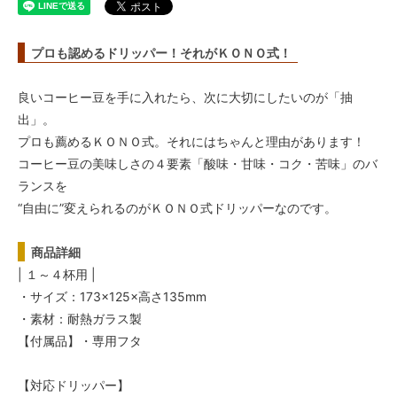
プロも認めるドリッパー！それがＫＯＮＯ式！
良いコーヒー豆を手に入れたら、次に大切にしたいのが「抽
出」。
プロも薦めるＫＯＮＯ式。それにはちゃんと理由があります！
コーヒー豆の美味しさの４要素「酸味・甘味・コク・苦味」のバ
ランスを
“自由に”変えられるのがＫＯＮＯ式ドリッパーなのです。
商品詳細
| １～４杯用 |
・サイズ：173×125×高さ135mm
・素材：耐熱ガラス製
【付属品】・専用フタ
【対応ドリッパー】