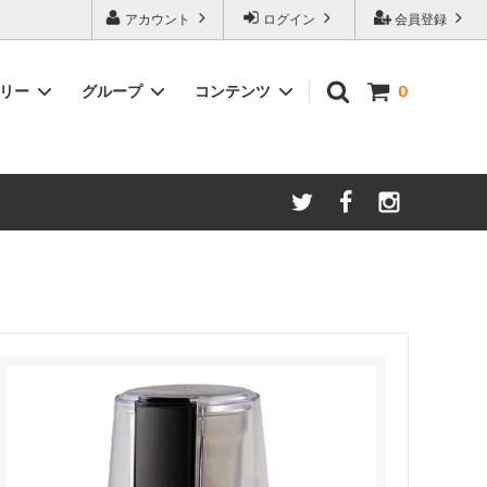
アカウント
ログイン
会員登録
ゴリー
グループ
コンテンツ
0
ースター
amadana
手動ミル
アイスコーヒー
Kalita/カリタ
安清式
ONO）
ドリッパー＆サーバー（安清式）
コースター・トレー・スプーン・皿
紅茶関連
一体型抽出器