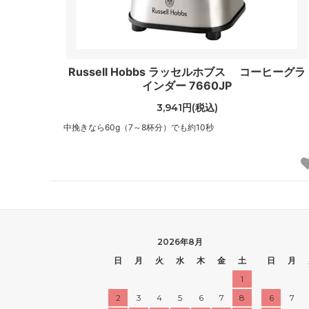
Russell Hobbs ラッセルホブス コーヒーグラ
インダー 7660JP
3,941円(税込)
中挽きなら60g（7～8杯分）でも約10秒
2026年8月
日
月
火
水
木
金
土
日
月
1
2
3
4
5
6
7
8
6
7