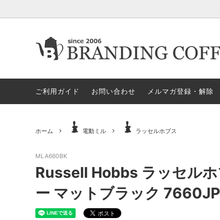
★今月の期間限定セール
★今月の期間限定セール
代金引換決済不可地域一覧（佐川急便）
★ヤス
ロース
ロ
すめア
ご利用ガイド
お問い合わせ
メルマガ登録・解除
電動ミル
ペ
セット商品
ハリオ
GLOCAL STANDARD PRODUCTS
GSPN
モカ＝マキネッタ
保
ホーム
電動ミル
ラッセルホブス
KONO/コーノ
ESPRO
ドリッパー＆サーバー（その他）
マ
MLA660BK
Russell Hobbs ラ
ペーパーホルダー
ド
タ）
ー マットブラック 7660JP
ドリッパー＆サーバー（HARIO ハ
ミ