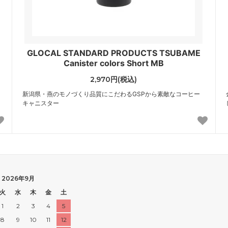
GLOCAL STANDARD PRODUCTS TSUBAME
Canister colors Short MB
2,970円(税込)
新潟県・燕のモノづくり品質にこだわるGSPから素敵なコーヒー
キャニスター
2026年9月
火
水
木
金
土
1
2
3
4
5
8
9
10
11
12