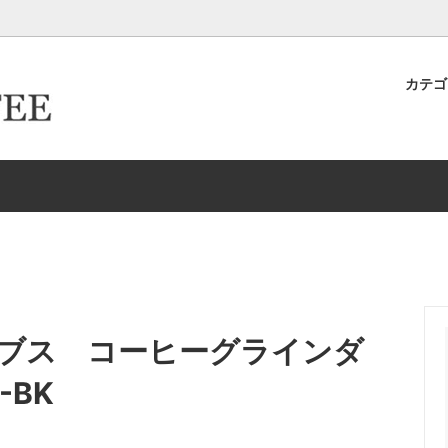
カテ
キヨ店長が作った＆発掘したおす
ター倶楽部
ロースター倶楽部カード取得ロ
卸取引について
ースター
生豆
イテムたち
ーパーフィルター
ドリップケトル・ポット
新商品
HARIO/ハリオ
EW
Melitta/メリタ
存
ドリッパー＆サーバー（K
グ-カップ＆ソーサー
タンブラー
ッセルホブス コーヒーグラインダ
リッパー＆サーバー（Kalita カリ
エスプレッソ
-BK
ルク・シュガー
コーヒーアクセサリー