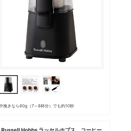
ペーパーレスドリッパー
ウォーマー
ドリッパー＆サーバー（キントー）
中挽きなら60g（7～8杯分）でも約10秒
Russell Hobbs ラッセルホブス コーヒー