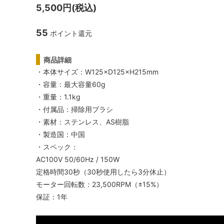
リオ）
5,500円(税込)
フレンチプレス
ネ
55
ポイント還元
アウトドア
パ
商品詳細
・本体サイズ：W125×D125×H215mm
スケール・サーモメーター・温度計
コ
・容量：最大容量60g
・重量：1.1kg
抹茶アイテム
・付属品：掃除用ブラシ
・素材：ステンレス、AS樹脂
・製造国：中国
・スペック：
AC100V 50/60Hz / 150W
定格時間30秒（30秒使用したら3分休止）
モーター回転数：23,500RPM（±15%）
保証：1年