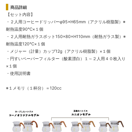
商品詳細
【セット内容】
・２人用コーヒードリッパーφ95×H65mm（アクリル樹脂製）※
耐熱温度90℃×１個
・２人用耐熱ガラスポット150×80×H110mm（耐熱ガラス製）※
耐熱温度120℃×１個
・メジャー（計量）カップ12g（アクリル樹脂製）×１個
・円すいペーパーフィルター（酸素漂白）１～２人用４０枚入り
×１個
・使用説明書
※１メモリ（１杯分）＝120cc