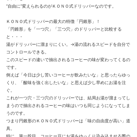
“自由に”変えられるのがＫＯＮＯ式ドリッパーなのです。
ＫＯＮＯ式ドリッパーの最大の特徴「円錐形」！
「円錐形」を「一つ穴」「三つ穴」のドリッパーと比較する
と・・・
湯がドリッパーに溜まりにくい。→湯の流れるスピードを自分で
コントロールできる。
このスピードの違いで抽出されるコーヒーの味が変わってくるの
です。
例えば「今日は少し苦いコーヒーが飲みたいな」と思ったらゆっ
くり、「酸味を強く出したいな」と思えば少し早めにお湯を注
ぐ。
これが一つ穴・三つ穴のドリッパーでは、結局お湯が溜まってし
まうので抽出されるコーヒーの味はいつも同じようになってしま
うのです。
つまり円錐形のＫＯＮＯ式ドリッパーは「味の自由度が高い」道
具。
特に、第一投目。コーヒー豆にお湯をゆっくり染み込ませる際の