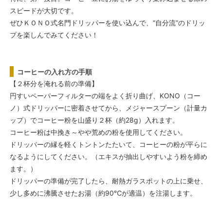
スピードが大切です。
ぜひＫＯＮＯ式名門ドリッパーを使い込んで、“自分流”のドリッ
プを楽しんでみてください！
コーヒーの入れ方の手順
【２杯分を淹れる前の準備】
円すいペーパーフィルターの端をよく折り曲げ、KONO（コー
ノ）式ドリッパーに密着させてから、メジャースプーン（計量カ
ップ）でコーヒー粉を山盛り２杯（約28g）入れます。
コーヒー粉は中挽き～やや荒めの粉を使用してください。
ドリッパーの縁を軽くトントンたたいて、コーヒーの粉が平らに
なるようにしてください。（エキスが抽出しやすいよう粉を締め
ます。）
ドリッパーの準備が完了したら、耐熱ガラスポットの上に乗せ、
少し多めに沸騰させたお湯（約90℃が適温）を注湯します。