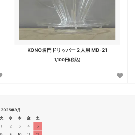
KONO名門ドリッパー２人用 MD-21
1,100円(税込)
2026年9月
火
水
木
金
土
1
2
3
4
5
8
9
10
11
12