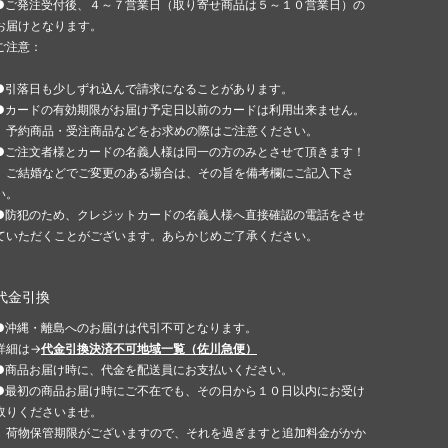
●ご発注受付後、４～７営業日（取り寄せ商品は５～１０営業日）の
お届けとなります。
ご注意：
●引落日も少しずれ込んで請求になることがあります。
●カードの有効期限がお届け予定日以前のカードは利用出来ません。
予約商品・受注商品などをお求めの際はご注意ください。
●ご注文者様とカードの名義人様は同一の方のみとさせて頂きます！
ご結婚などでご変更のある場合は、その旨を備考欄にご記入下さ
い。
●防犯のため、クレジットカードの名義人様へ直接確認の電話をさせ
ていただくことがございます。あらかじめご了承ください。
代金引換
●沖縄・離島へのお届けは代引不可となります。
詳細は→
代金引換決済不可地域一覧（佐川急便）
●商品お届け時に、代金を配送員にお支払いください。
●最初の商品お届け時にご不在でも、その日から１０日以内にお受け
取りくださいませ。
荷物保管期限がございますので、それを過ぎますと追加料金がかか