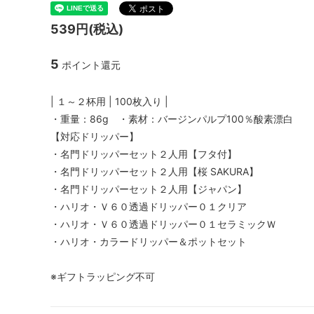
リオ）
539円(税込)
フレンチプレス
ネ
5
ポイント還元
アウトドア
パ
| １～２杯用 | 100枚入り |
スケール・サーモメーター・温度計
コ
・重量：86g ・素材：バージンパルプ100％酸素漂白
抹茶アイテム
【対応ドリッパー】
・名門ドリッパーセット２人用【フタ付】
・名門ドリッパーセット２人用【桜 SAKURA】
・名門ドリッパーセット２人用【ジャパン】
・ハリオ・Ｖ６０透過ドリッパー０１クリア
・ハリオ・Ｖ６０透過ドリッパー０１セラミックＷ
・ハリオ・カラードリッパー＆ポットセット
※ギフトラッピング不可