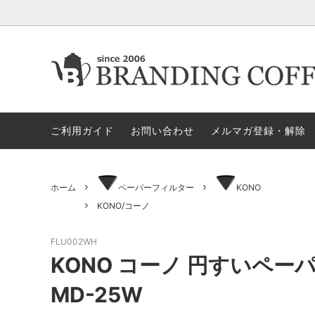
★今月の期間限定セール
★今月の期間限定セール
代金引換決済不可地域一覧（佐川急便）
★ヤス
ロース
ロ
すめア
ご利用ガイド
お問い合わせ
メルマガ登録・解除
電動ミル
ペ
セット商品
ハリオ
GLOCAL STANDARD PRODUCTS
GSPN
モカ＝マキネッタ
保
ホーム
ペーパーフィルター
KONO
KONO/コーノ
KONO/コーノ
ESPRO
ドリッパー＆サーバー（その他）
マ
FLU002WH
ペーパーホルダー
ド
KONO コーノ 円すいペーパ
タ）
MD-25W
ドリッパー＆サーバー（HARIO ハ
ミ