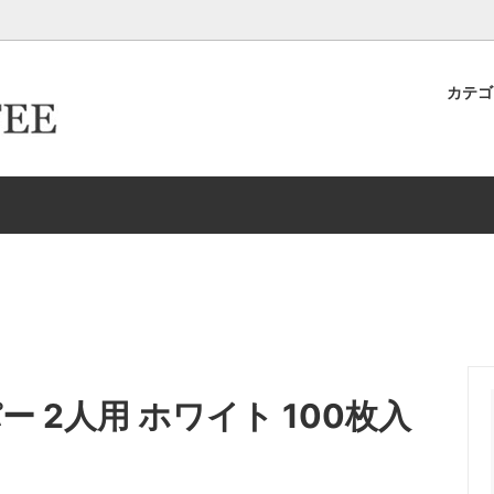
カテ
キヨ店長が作った＆発掘したおす
ター倶楽部
ロースター倶楽部カード取得ロ
卸取引について
ースター
生豆
イテムたち
ーパーフィルター
ドリップケトル・ポット
新商品
HARIO/ハリオ
EW
Melitta/メリタ
存
ドリッパー＆サーバー（K
グ-カップ＆ソーサー
タンブラー
リッパー＆サーバー（Kalita カリ
エスプレッソ
ー 2人用 ホワイト 100枚入
ルク・シュガー
コーヒーアクセサリー