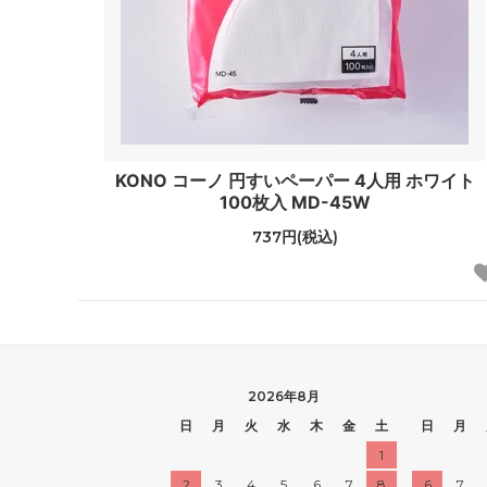
KONO コーノ 円すいペーパー 4人用 ホワイト
100枚入 MD-45W
737円(税込)
2026年8月
日
月
火
水
木
金
土
日
月
1
2
3
4
5
6
7
8
6
7