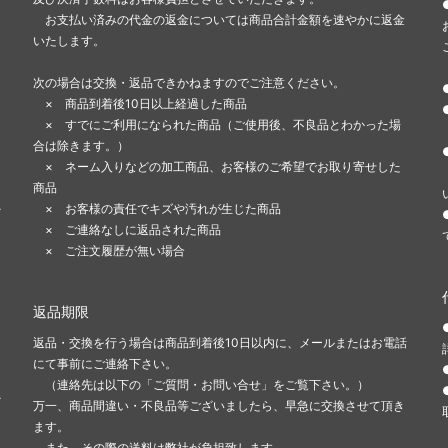
お支払い済みの代金の返金については商品合計金額を速やかに返金
いたします。
次の場合は交換・返品できかねますのでご注意ください。
× 商品到着後10日以上経過した商品
× すでにご利用になられた商品（ご使用後、不良品とわかった場
合は除きます。）
ま
× ネーム入りなどの加工商品、お客様のご希望でお取り寄せした
商品
-
× お客様の責任でキズや汚れが生じた商品
× ご連絡なしに返品された商品
× ご注文履歴が無い場合
返品期限
返品・交換を行う場合は商品到着後10日以内に、メールまたはお電話
にて事前にご連絡下さい。
（連絡先は以下の「ご質問・お問い合せ」をご覧下さい。）
-
万一、商品間違い・不良品等ございましたら、早急に交換させて頂き
ます。
また、その際の送料は弊社が負担致します。