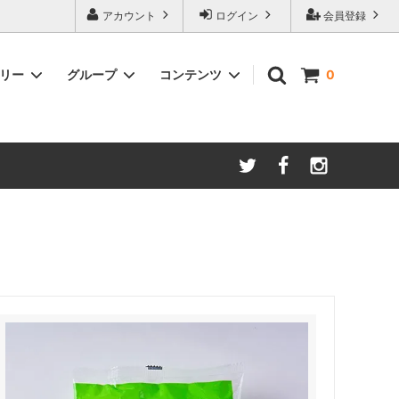
アカウント
ログイン
会員登録
ゴリー
グループ
コンテンツ
0
ースター
amadana
手動ミル
アイスコーヒー
Kalita/カリタ
安清式
ONO）
ドリッパー＆サーバー（安清式）
コースター・トレー・スプーン・皿
紅茶関連
一体型抽出器