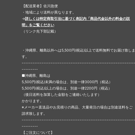
【配送業者】佐川急便
・地域により送料が異なります。
→
詳しくは特定商取引法に基づく表記内「商品代金以外の料金の説
明」をご覧ください
（リンク先下部記載）
・沖縄県、離島以外へは5,500円(税込)以上で送料無料でお届け致し
す。
--------------------------------------------------------------
---------
■沖縄県、離島は
5,500円(税込)未満の場合は、別途一律3000円（税込）
5,500円(税込)以上の場合は、別途一律2200円（税込）
（後日送料を加算した金額をご連絡いたします）
かかります。
※メーカー直送品やお見積りの商品、大量発注の場合は別途送料をご
請求致します。
--------------------------------------------------------------
---------
【ご注文について】