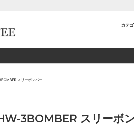
カテ
キヨ店長が作った＆発掘したおす
ター倶楽部
ロースター倶楽部カード取得ロ
卸取引について
ースター
生豆
イテムたち
ーパーフィルター
ドリップケトル・ポット
新商品
HARIO/ハリオ
EW
Melitta/メリタ
存
ドリッパー＆サーバー（K
3BOMBER スリーボンバー
グ-カップ＆ソーサー
タンブラー
リッパー＆サーバー（Kalita カリ
エスプレッソ
HW-3BOMBER スリーボ
ルク・シュガー
コーヒーアクセサリー