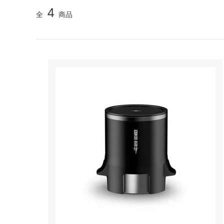
リオ）
4
全
商品
フレンチプレス
ネ
アウトドア
パ
スケール・サーモメーター・温度計
コ
抹茶アイテム