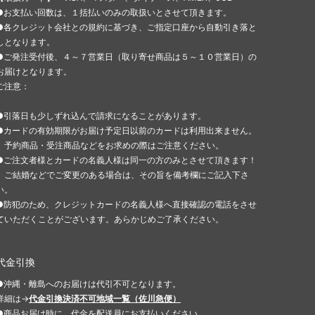
●お支払い回数は、１括払いのみの取扱いとさせて頂きます。
●各クレジット会社との規約に基づき、ご指定口座から自動引き落と
しとなります。
●ご発注受付後、４～７営業日（取り寄せ商品は５～１０営業日）の
お届けとなります。
ご注意：
●引落日も少しずれ込んで請求になることがあります。
●カードの有効期限がお届け予定日以前のカードは利用出来ません。
予約商品・受注商品などをお求めの際はご注意ください。
●ご注文者様とカードの名義人様は同一の方のみとさせて頂きます！
ご結婚などでご変更のある場合は、その旨を備考欄にご記入下さ
い。
●防犯のため、クレジットカードの名義人様へ直接確認の電話をさせ
ていただくことがございます。あらかじめご了承ください。
代金引換
●沖縄・離島へのお届けは代引不可となります。
詳細は→
代金引換決済不可地域一覧（佐川急便）
●商品お届け時に、代金を配送員にお支払いください。