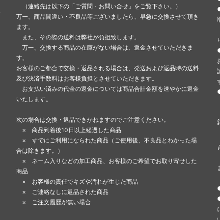
（連絡先は以下の「ご質問・お問い合せ」をご覧下さい。）
-
万一、商品間違い・不良品等ございましたら、早急に交換させて頂き
ます。
また、その際の送料は弊社が負担致します。
万一、交換する商品の在庫がない場合は、返金させていただきま
す。
お客様のご都合で交換・返品される場合は、発送および返品時の送料
及び決済手数料はお客様負担とさせていただきます。
お支払い済みの代金の返金については商品合計金額を速やかに返金
いたします。
次の場合は交換・返品できかねますのでご注意ください。
× 商品到着後10日以上経過した商品
× すでにご利用になられた商品（ご使用後、不良品とわかった場
合は除きます。）
× ネーム入りなどの加工商品、お客様のご希望でお取り寄せした
商品
× お客様の責任でキズや汚れが生じた商品
× ご連絡なしに返品された商品
× ご注文履歴が無い場合