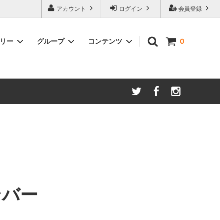
アカウント
ログイン
会員登録
ゴリー
グループ
コンテンツ
0
ースター
amadana
手動ミル
アイスコーヒー
Kalita/カリタ
安清式
ONO）
ドリッパー＆サーバー（安清式）
コースター・トレー・スプーン・皿
紅茶関連
ンバー
一体型抽出器