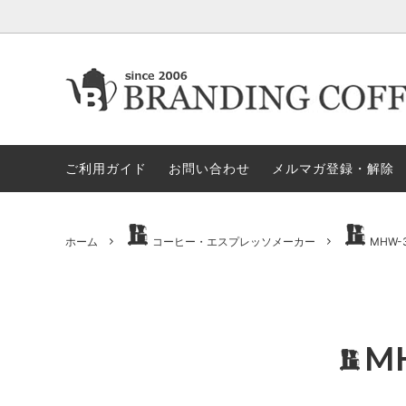
★今月の期間限定セール
★今月の期間限定セール
代金引換決済不可地域一覧（佐川急便）
★ヤス
ロース
ロ
すめア
ご利用ガイド
お問い合わせ
メルマガ登録・解除
電動ミル
ペ
セット商品
ハリオ
GLOCAL STANDARD PRODUCTS
GSPN
モカ＝マキネッタ
保
ホーム
コーヒー・エスプレッソメーカー
MHW-
KONO/コーノ
ESPRO
ドリッパー＆サーバー（その他）
マ
ペーパーホルダー
ド
タ）
M
ドリッパー＆サーバー（HARIO ハ
ミ