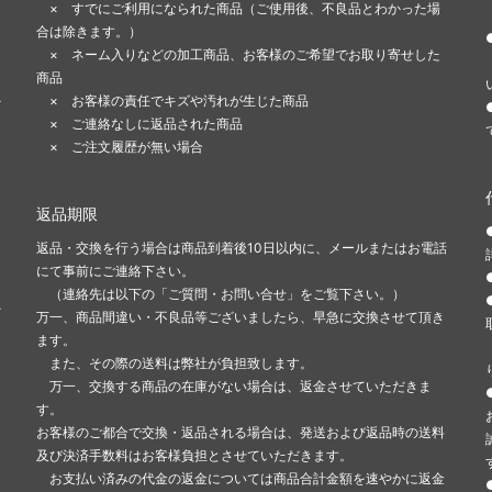
× すでにご利用になられた商品（ご使用後、不良品とわかった場
合は除きます。）
ま
× ネーム入りなどの加工商品、お客様のご希望でお取り寄せした
商品
-
× お客様の責任でキズや汚れが生じた商品
× ご連絡なしに返品された商品
× ご注文履歴が無い場合
返品期限
返品・交換を行う場合は商品到着後10日以内に、メールまたはお電話
にて事前にご連絡下さい。
（連絡先は以下の「ご質問・お問い合せ」をご覧下さい。）
-
万一、商品間違い・不良品等ございましたら、早急に交換させて頂き
ます。
また、その際の送料は弊社が負担致します。
万一、交換する商品の在庫がない場合は、返金させていただきま
す。
お客様のご都合で交換・返品される場合は、発送および返品時の送料
及び決済手数料はお客様負担とさせていただきます。
お支払い済みの代金の返金については商品合計金額を速やかに返金