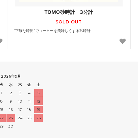
TOMO砂時計 3分計
SOLD OUT
“正確な時間”でコーヒーを美味しくする砂時計
2026年9月
火
水
木
金
土
1
2
3
4
5
8
9
10
11
12
15
16
17
18
19
22
23
24
25
26
29
30