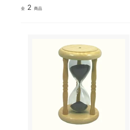
リオ）
2
全
商品
フレンチプレス
ネ
アウトドア
パ
スケール・サーモメーター・温度計
コ
抹茶アイテム