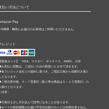
支払い方法について
Amazon Pay
※沖縄県・離島にお届けのお客様はご利用いただけません。
クレジット
【取扱カード】 VISA、マスター、ダイナース、AMEX、JCB
●お支払い回数は、１括払いのみの取扱いとさせて頂きます。
●各クレジット会社との規約に基づき、ご指定口座から自動引き落と
しとなります。
●ご発注受付後、４～７営業日（取り寄せ商品は５～１０営業日）の
お届けとなります。
ご注意：
●引落日も少しずれ込んで請求になることがあります。
●カードの有効期限がお届け予定日以前のカードは利用出来ません。