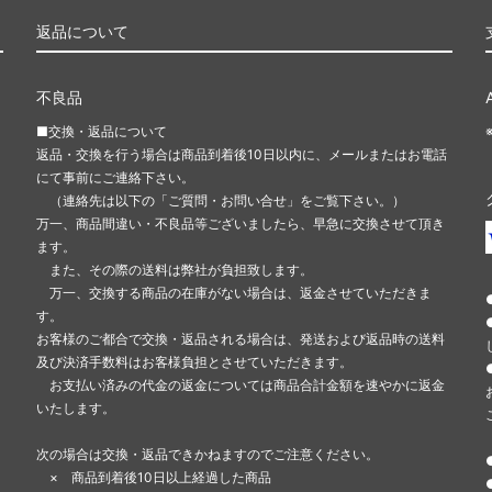
返品について
不良品
■交換・返品について
返品・交換を行う場合は商品到着後10日以内に、メールまたはお電話
にて事前にご連絡下さい。
（連絡先は以下の「ご質問・お問い合せ」をご覧下さい。）
万一、商品間違い・不良品等ございましたら、早急に交換させて頂き
ます。
また、その際の送料は弊社が負担致します。
万一、交換する商品の在庫がない場合は、返金させていただきま
す。
お客様のご都合で交換・返品される場合は、発送および返品時の送料
及び決済手数料はお客様負担とさせていただきます。
お支払い済みの代金の返金については商品合計金額を速やかに返金
いたします。
次の場合は交換・返品できかねますのでご注意ください。
× 商品到着後10日以上経過した商品