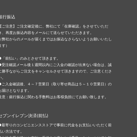
銀行振込
【ご注意】ご注文確定後に、弊社にて「在庫確認」をさせていただ
き、再度お振込内容をメールにて送らせていただきます。
（弊社からのメールが届くまではお振込なさらないようお願いいたし
ます）
●「前払い」のみとさせて頂きます。
●受注確認メール後１週間以内にご入金の確認が出来ない場合は、誠
に勝手ながらご注文をキャンセルさせて頂きますので、ご注意くださ
い。
●ご入金確認後、４～７営業日（取り寄せ商品は５～１０営業日）の
お届けとなります。
注意：銀行振込に関わる手数料はお客様負担にてお願い致します。
セブンイレブン決済(前払)
●最寄りのコンビニエンスストアで事前に代金をお支払いいただく前
払い方法です。