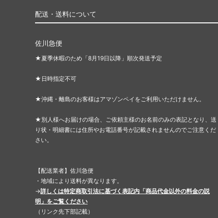
配送・送料について
佐川急便
★夏季休暇のため「8月19日以降」順次発送予定
★日時指定不可
★沖縄・離島のお客様はアマゾンペイをご利用いただけません。
★別人様へお届けの場合、ご依頼主様のお名前のみの表記となり、送
り状・明細書には住所やお電話番号が記載されませんのでご注意くだ
さい。
【配送業者】佐川急便
・地域により送料が異なります。
→
詳しくは特定商取引法に基づく表記内「商品代金以外の料金の説
明」をご覧ください
（リンク先下部記載）