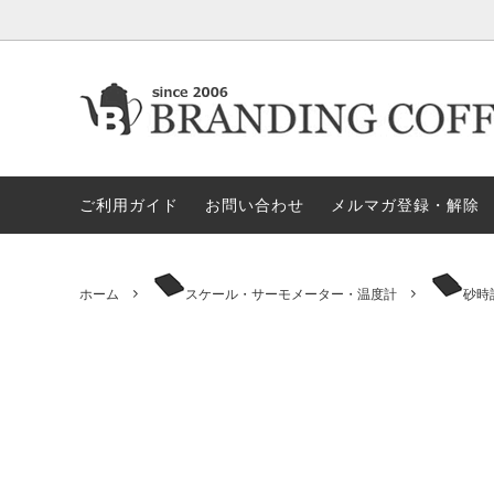
★今月の期間限定セール
★今月の期間限定セール
代金引換決済不可地域一覧（佐川急便）
★ヤス
ロース
ロ
すめア
ご利用ガイド
お問い合わせ
メルマガ登録・解除
電動ミル
ペ
セット商品
ハリオ
GLOCAL STANDARD PRODUCTS
GSPN
モカ＝マキネッタ
保
ホーム
スケール・サーモメーター・温度計
砂時
KONO/コーノ
ESPRO
ドリッパー＆サーバー（その他）
マ
ペーパーホルダー
ド
タ）
ドリッパー＆サーバー（HARIO ハ
ミ