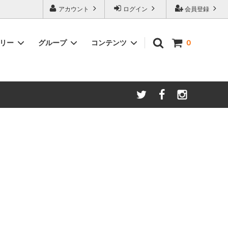
アカウント
ログイン
会員登録
ゴリー
グループ
コンテンツ
0
ースター
amadana
手動ミル
アイスコーヒー
Kalita/カリタ
安清式
ONO）
ドリッパー＆サーバー（安清式）
コースター・トレー・スプーン・皿
紅茶関連
一体型抽出器