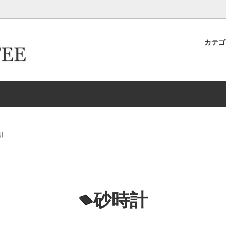
カテ
キヨ店長が作った＆発掘したおす
ター倶楽部
ロースター倶楽部カード取得ロ
卸取引について
ースター
生豆
イテムたち
ーパーフィルター
ドリップケトル・ポット
新商品
HARIO/ハリオ
EW
Melitta/メリタ
存
ドリッパー＆サーバー（K
計
グ-カップ＆ソーサー
タンブラー
リッパー＆サーバー（Kalita カリ
エスプレッソ
砂時計
ルク・シュガー
コーヒーアクセサリー