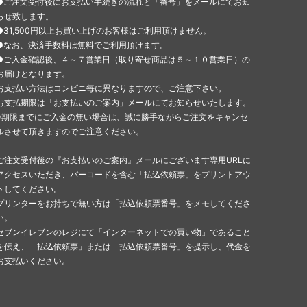
●ご注文受付後にお支払い手続きの流れと「番号」をメールにてお知
らせ致します。
●31,500円以上お買い上げのお客様はご利用頂けません。
●なお、決済手数料は無料でご利用頂けます。
●ご入金確認後、４～７営業日（取り寄せ商品は５～１０営業日）の
お届けとなります。
お支払い方法はコンビニ毎に異なりますので、ご注意下さい。
お支払期限は「お支払いのご案内」メールにてお知らせいたします。
※期限までにご入金の無い場合は、誠に勝手ながらご注文をキャンセ
ルさせて頂きますのでご注意ください。
ご注文受付後の『お支払いのご案内』メールにございます専用URLに
アクセスいただき、バーコードを含む「払込依頼票」をプリントアウ
トしてください。
プリンターをお持ちで無い方は「払込依頼票番号」をメモしてくださ
い。
セブンイレブンのレジにて「インターネットでの買い物」であること
を伝え、「払込依頼票」または「払込依頼票番号」を提示し、代金を
お支払いください。