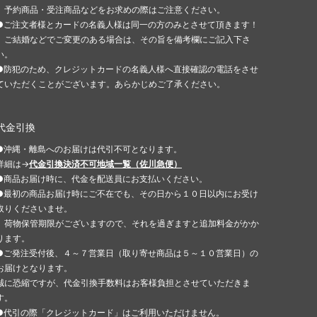
予約商品・受注商品などをお求めの際はご注意ください。
●ご注文者様とカードの名義人様は同一の方のみとさせて頂きます！
ご結婚などでご変更のある場合は、その旨を備考欄にご記入下さ
い。
●防犯のため、クレジットカードの名義人様へ直接確認の電話をさせ
ていただくことがございます。あらかじめご了承ください。
代金引換
●沖縄・離島へのお届けは代引不可となります。
詳細は→
代金引換決済不可地域一覧（佐川急便）
●商品お届け時に、代金を配送員にお支払いください。
●最初の商品お届け時にご不在でも、その日から１０日以内にお受け
取りくださいませ。
荷物保管期限がございますので、それを過ぎますと追加料金がかか
ります。
●ご発注受付後、４～７営業日（取り寄せ商品は５～１０営業日）の
お届けとなります。
誠に恐縮ですが、代金引換手数料はお客様負担とさせていただきま
す。
●代引の際「クレジットカード」はご利用いただけません。