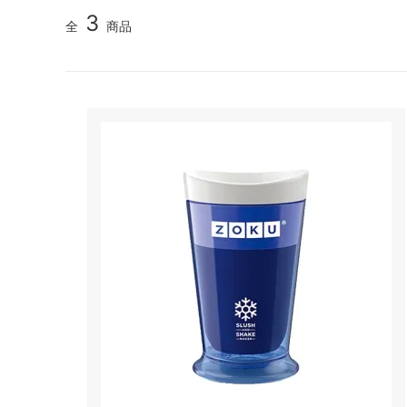
リオ）
3
全
商品
フレンチプレス
ネ
アウトドア
パ
スケール・サーモメーター・温度計
コ
抹茶アイテム