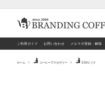
★今月の期間限定セール
★今月の期間限定セール
代金引換決済不可地域一覧（佐川急便）
★ヤス
ロース
ロ
すめア
ご利用ガイド
お問い合わせ
メルマガ登録・解除
電動ミル
ペ
セット商品
ハリオ
GLOCAL STANDARD PRODUCTS
GSPN
モカ＝マキネッタ
保
ホーム
コーヒーアクセサリー
ZOKU ゾク
KONO/コーノ
ESPRO
ドリッパー＆サーバー（その他）
マ
ペーパーホルダー
ド
タ）
ドリッパー＆サーバー（HARIO ハ
ミ