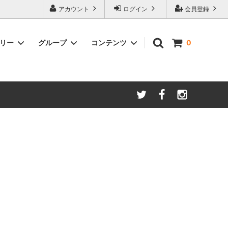
アカウント
ログイン
会員登録
ゴリー
グループ
コンテンツ
0
ースター
amadana
手動ミル
アイスコーヒー
Kalita/カリタ
安清式
ONO）
ドリッパー＆サーバー（安清式）
コースター・トレー・スプーン・皿
紅茶関連
一体型抽出器