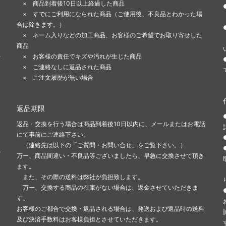
× 商品到着後10日以上経過した商品
× すでにご利用になられた商品（ご使用後、不良品とわかった場
合は除きます。）
ま
× ネーム入りなどの加工商品、お客様のご希望でお取り寄せした
商品
-
× お客様の責任でキズや汚れが生じた商品
× ご連絡なしに返品された商品
× ご注文履歴が無い場合
返品期限
返品・交換を行う場合は商品到着後10日以内に、メールまたはお電話
にて事前にご連絡下さい。
（連絡先は以下の「ご質問・お問い合せ」をご覧下さい。）
-
万一、商品間違い・不良品等ございましたら、早急に交換させて頂き
ます。
また、その際の送料は弊社が負担致します。
万一、交換する商品の在庫がない場合は、返金させていただきま
す。
お客様のご都合で交換・返品される場合は、発送および返品時の送料
及び決済手数料はお客様負担とさせていただきます。