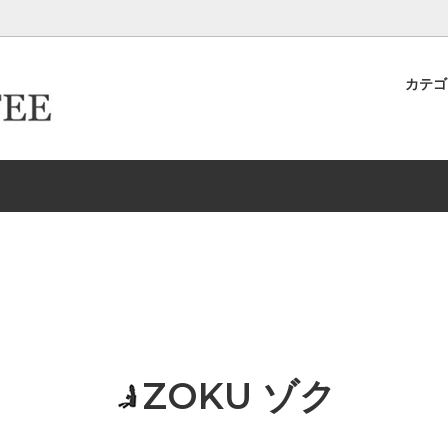
カテ
キヨ店長が作った＆発掘したおす
ター倶楽部
ロースター倶楽部カード取得ロ
卸取引について
ースター
生豆
イテムたち
ーパーフィルター
ドリップケトル・ポット
新商品
HARIO/ハリオ
EW
Melitta/メリタ
存
ドリッパー＆サーバー（K
グ-カップ＆ソーサー
タンブラー
リッパー＆サーバー（Kalita カリ
エスプレッソ
ZOKU ゾク
ルク・シュガー
コーヒーアクセサリー