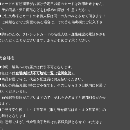
●カードの有効期限がお届け予定日以前のカードは利用出来ません。
予約商品・受注商品などをお求めの際はご注意ください。
●ご注文者様とカードの名義人様は同一の方のみとさせて頂きます！
ご結婚などでご変更のある場合は、その旨を備考欄にご記入下さ
い。
●防犯のため、クレジットカードの名義人様へ直接確認の電話をさせ
ていただくことがございます。あらかじめご了承ください。
代金引換
●沖縄・離島へのお届けは代引不可となります。
詳細は→
代金引換決済不可地域一覧（佐川急便）
●商品お届け時に、代金を配送員にお支払いください。
●最初の商品お届け時にご不在でも、その日から１０日以内にお受け
取りくださいませ。
荷物保管期限がございますので、それを過ぎますと追加料金がかか
ります。
●ご発注受付後、４～７営業日（取り寄せ商品は５～１０営業日）の
お届けとなります。
誠に恐縮ですが、代金引換手数料はお客様負担とさせていただきま
す。