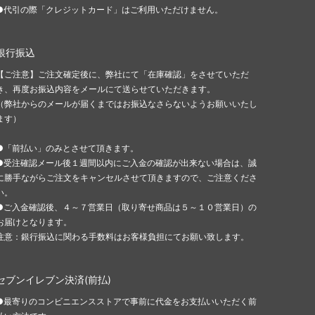
●代引の際「クレジットカード」はご利用いただけません。
銀行振込
【ご注意】ご注文確定後に、弊社にて「在庫確認」をさせていただ
き、再度お振込内容をメールにて送らせていただきます。
（弊社からのメールが届くまではお振込なさらないようお願いいたし
ます）
●「前払い」のみとさせて頂きます。
●受注確認メール後１週間以内にご入金の確認が出来ない場合は、誠
に勝手ながらご注文をキャンセルさせて頂きますので、ご注意くださ
い。
●ご入金確認後、４～７営業日（取り寄せ商品は５～１０営業日）の
お届けとなります。
注意：銀行振込に関わる手数料はお客様負担にてお願い致します。
セブンイレブン決済(前払)
●最寄りのコンビニエンスストアで事前に代金をお支払いいただく前