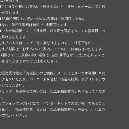
払い方法です。
●ご注文受付後にお支払い手続きの流れと「番号」をメールにてお知
らせ致します。
●31,500円以上お買い上げのお客様はご利用頂けません。
●なお、決済手数料は無料でご利用頂けます。
●ご入金確認後、４～７営業日（取り寄せ商品は５～１０営業日）の
お届けとなります。
お支払い方法はコンビニ毎に異なりますので、ご注意下さい。
お支払期限は「お支払いのご案内」メールにてお知らせいたします。
※期限までにご入金の無い場合は、誠に勝手ながらご注文をキャンセ
ルさせて頂きますのでご注意ください。
ご注文受付後の『お支払いのご案内』メールにございます専用URLに
アクセスいただき、バーコードを含む「払込依頼票」をプリントアウ
トしてください。
プリンターをお持ちで無い方は「払込依頼票番号」をメモしてくださ
い。
セブンイレブンのレジにて「インターネットでの買い物」であること
を伝え、「払込依頼票」または「払込依頼票番号」を提示し、代金を
お支払いください。