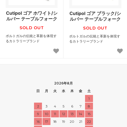
Cutipol ゴア ホワイト/シ
Cutipol ゴア ブラック/シ
ルバー テーブルフォーク
ルバー テーブルフォーク
SOLD OUT
SOLD OUT
ポルトガルの伝統と革新を体現す
ポルトガルの伝統と革新を体現す
るカトラリーブランド
るカトラリーブランド
2026年8月
日
月
火
水
木
金
土
1
2
3
4
5
6
7
8
9
10
11
12
13
14
15
16
17
18
19
20
21
22