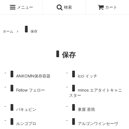
メニュー
検索
カート
ホーム
保存
保存
ANKOMN保存容器
icci イッチ
Fellow フェロー
minos エアタイトキャニ
スター
バキュビン
東屋 茶筒
ルンゴプロ
アルゴンワインセーヴ