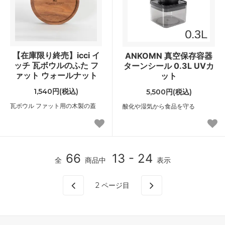
【在庫限り終売】icci イ
ANKOMN 真空保存容器
ッチ 瓦ボウルのふた フ
ターンシール 0.3L UVカ
ァット ウォールナット
ット
1,540円(税込)
5,500円(税込)
瓦ボウル ファット用の木製の蓋
酸化や湿気から食品を守る
66
13 - 24
全
商品中
表示
2
ページ目