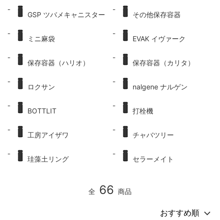
GSP ツバメキャニスター
その他保存容器
ミニ麻袋
EVAK イヴァーク
保存容器（ハリオ）
保存容器（カリタ）
ロクサン
nalgene ナルゲン
BOTTLIT
打栓機
工房アイザワ
チャバツリー
珪藻土リング
セラーメイト
66
全
商品